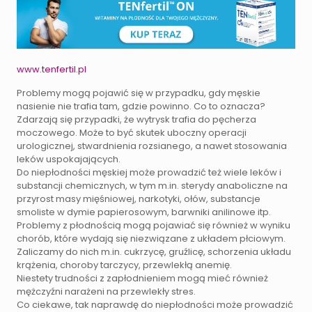
www.tenfertil.pl
Problemy mogą pojawić się w przypadku, gdy męskie
nasienie nie trafia tam, gdzie powinno. Co to oznacza?
Zdarzają się przypadki, że wytrysk trafia do pęcherza
moczowego. Może to być skutek uboczny operacji
urologicznej, stwardnienia rozsianego, a nawet stosowania
leków uspokajających.
Do niepłodności męskiej może prowadzić też wiele leków i
substancji chemicznych, w tym m.in. sterydy anaboliczne na
przyrost masy mięśniowej, narkotyki, ołów, substancje
smoliste w dymie papierosowym, barwniki anilinowe itp.
Problemy z płodnością mogą pojawiać się również w wyniku
chorób, które wydają się niezwiązane z układem płciowym.
Zaliczamy do nich m.in. cukrzycę, gruźlicę, schorzenia układu
krążenia, choroby tarczycy, przewlekłą anemię.
Niestety trudności z zapłodnieniem mogą mieć również
mężczyźni narażeni na przewlekły stres.
Co ciekawe, tak naprawdę do niepłodności może prowadzić