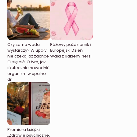
Czy sama woda
Różowy październik i
wystarczy? W upały
Europejski Dzień
nie czekaj aż zachce
Walki z Rakiem Piersi
Ci się pić. O tym, jak
skutecznie nawodnić
organizm w upalne
dni.
Premiera książki
„Zdrowie psychiczne.